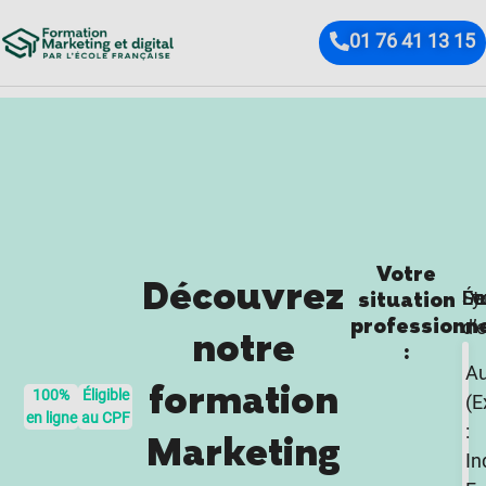
01 76 41 13 15
Votre
Découvrez
Sa
De
Ét
Fo
Ly
situation
professionn
d’
notre
:
Au
formation
100%
Éligible
(E
en ligne
au CPF
:
Marketing
In