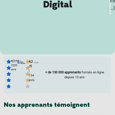
Fr
Digital
…)
9,7/10
|
4,2
2220
/5
avis
|
+ de 130 000 apprenants
formés en ligne
154
depuis 15 ans
avis
Nos apprenants témoignent