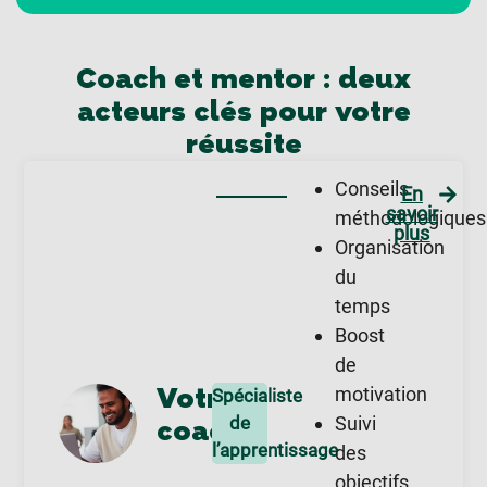
Coach et mentor : deux
acteurs clés pour votre
réussite
Conseils
En
savoir
méthodologiques
plus
Organisation
du
temps
Boost
de
Votre
motivation
Spécialiste
de
Suivi
coach
l’apprentissage
des
objectifs