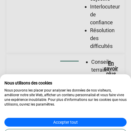
Interlocuteur
de
confiance
Résolution
des
difficultés
Conseils
En
savoir
terrain
plus
Retour
Nous utilisons des cookies
d’expérience
Nous pouvons les placer pour analyser les données de nos visiteurs,
Explications
améliorer notre site Web, afficher un contenu personnalisé et vous faire vivre
une expérience inoubliable. Pour plus d'informations sur les cookies que nous
Votre
détaillées
Expert
utilisons, ouvrez les paramètres.
du
Corrections
mentor
secteur
et
Accepter tout
révision