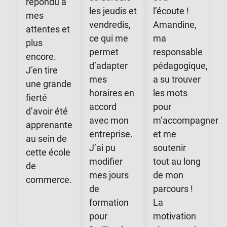
répondu à
les jeudis et
l’écoute !
mes
vendredis,
Amandine,
attentes et
ce qui me
ma
plus
permet
responsable
encore.
d’adapter
pédagogique,
J’en tire
mes
a su trouver
une grande
horaires en
les mots
fierté
accord
pour
d’avoir été
avec mon
m’accompagner
apprenante
entreprise.
et me
au sein de
J’ai pu
soutenir
cette école
modifier
tout au long
de
mes jours
de mon
commerce.
de
parcours !
formation
La
pour
motivation