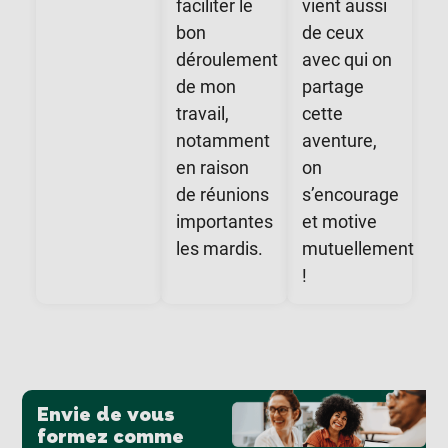
faciliter le
vient aussi
bon
de ceux
déroulement
avec qui on
de mon
partage
travail,
cette
notamment
aventure,
en raison
on
de réunions
s’encourage
importantes
et motive
les mardis.
mutuellement
!
Envie de vous
formez comme