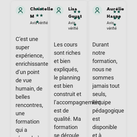
Christelle
Lisa
Aurélie
★
★
★
★
★
★
★
★
M
Goyat
Haspe
★
★
★
★
★
Avis vérifié
Avis
Avis
★
★
vérifié
vérifié
C’est une
Les cours
Durant
super
sont riches
notre
expérience,
et bien
formation,
enrichissante
expliqués,
nous ne
d’un point
le planning
sommes
de vue
est bien
jamais tout
humain, de
construit et
seuls,
belles
l’accompagnement
l’équipe
rencontres,
est de
pédagogique
une
qualité. Ma
est
formation
formation
disponible
qui a
se déroule
et à